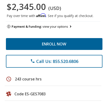
$2,345.00
(USD)
Affirm
Pay over time with
. See if you qualify at checkout.
Payment & Funding:
view your options
ENROLL NOW
Call Us: 855.520.6806
phone
schedule
243 course hrs
Code ES-GES7083