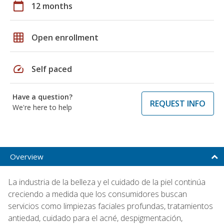
calendar_today
12 months
grid_on
Open enrollment
speed
Self paced
Have a question?
REQUEST INFO
We're here to help
Overview
La industria de la belleza y el cuidado de la piel continúa
creciendo a medida que los consumidores buscan
servicios como limpiezas faciales profundas, tratamientos
antiedad, cuidado para el acné, despigmentación,