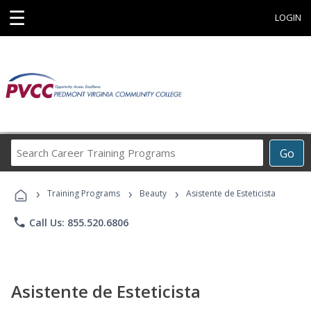
☰
LOGIN
Search
Go
Career
Training
›
›
›
Programs
Training Programs
Beauty
Asistente de Esteticista
phone
Call Us: 855.520.6806
Asistente de Esteticista