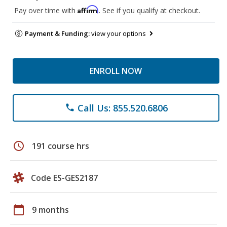
Affirm
Pay over time with
. See if you qualify at checkout.
Payment & Funding:
view your options
ENROLL NOW
Call Us: 855.520.6806
phone
schedule
191 course hrs
Code ES-GES2187
calendar_today
9 months