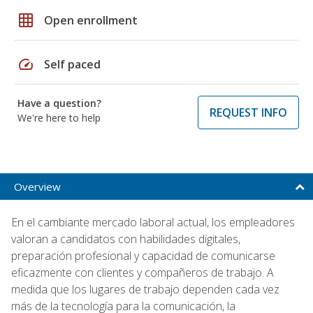
grid_on
Open enrollment
speed
Self paced
Have a question?
REQUEST INFO
We're here to help
Overview
En el cambiante mercado laboral actual, los empleadores
valoran a candidatos con habilidades digitales,
preparación profesional y capacidad de comunicarse
eficazmente con clientes y compañeros de trabajo. A
medida que los lugares de trabajo dependen cada vez
más de la tecnología para la comunicación, la