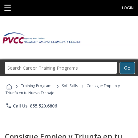
☰
LOGIN
Search
Go
Career
Training
›
›
›
Programs
Training Programs
Soft Skills
Consigue Empleo y
Triunfa en tu Nuevo Trabajo
phone
Call Us: 855.520.6806
Consigue Empleo y Triunfa en tu