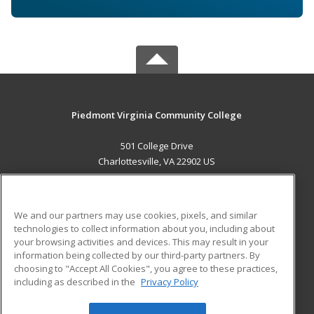
Piedmont Virginia Community College
501 College Drive
Charlottesville, VA 22902 US
MAIN CONTENT
Career Training
We and our partners may use cookies, pixels, and similar
technologies to collect information about you, including about
ADDITIONAL RESOURCES
your browsing activities and devices. This may result in your
information being collected by our third-party partners. By
Military
Student Blog
choosing to "Accept All Cookies", you agree to these practices,
Financial Assistance
including as described in the
Privacy Policy
Help