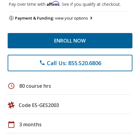
Affirm
Pay over time with
. See if you qualify at checkout.
Payment & Funding:
view your options
ENROLL NOW
Call Us: 855.520.6806
phone
schedule
80 course hrs
Code ES-GES2003
calendar_today
3 months