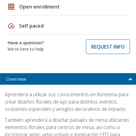
grid_on
Open enrollment
speed
Self paced
Have a question?
REQUEST INFO
We're here to help
Overview
Aprenderá a utilizar sus conocimientos en floristería para
crear diseños florales de lujo para distintos eventos,
ocasiones especiales y arreglos decorativos de impacto.
También aprenderá a diseñar paisajes de mesa utilizando
elementos florales para centros de mesa, así como a
incorporar velas, velas votivas e iluminación LED para