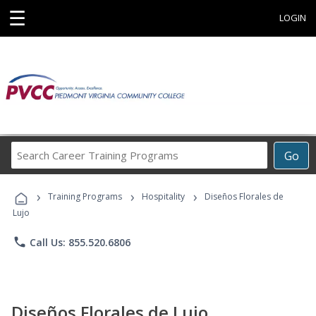
☰
LOGIN
Search
Go
Career
Training
›
›
›
Programs
Training Programs
Hospitality
Diseños Florales de
Lujo
phone
Call Us: 855.520.6806
Diseños Florales de Lujo