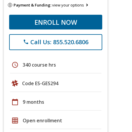
Payment & Funding:
view your options
ENROLL NOW
Call Us: 855.520.6806
phone
schedule
340 course hrs
Code ES-GES294
calendar_today
9 months
grid_on
Open enrollment