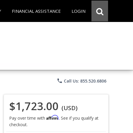
Y
FINANCIAL ASSISTANCE
LOGIN
phone
Call Us: 855.520.6806
$1,723.00
(USD)
Affirm
Pay over time with
. See if you qualify at
checkout.