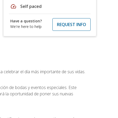
speed
Self paced
Have a question?
REQUEST INFO
We're here to help
a celebrar el día más importante de sus vidas.
ución de bodas y eventos especiales. Este
dará la oportunidad de poner sus nuevas