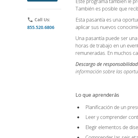
Este programa también le pr
También es posible que recib
Esta pasantía es una oportun
phone
Call Us:
aplicar sus nuevos conocimi
855.520.6806
Una pasantía puede ser una 
horas de trabajo en un even
remuneradas. En muchos cas
Descargo de responsabilidad
información sobre las oportu
Lo que aprenderás
Planificación de un pre
Leer y comprender cont
Elegir elementos de diseñ
Comprender las seis eta