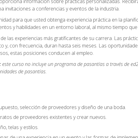
oporciona información sobre prácticas personalizadas. Recibirá
a invitaciones a conferencias y eventos de la industria.
idad para que usted obtenga experiencia práctica en la planifi
entos y habilidades en un entorno laboral, al mismo tiempo qu
de las experiencias más gratificantes de su carrera. Las práct
to y, con frecuencia, duran hasta seis meses. Las oportunida
os, estas posiciones conducen al empleo.
:
este curso no incluye un programa de pasantías a través de ed2
nidades de pasantías.
supuesto, selección de proveedores y diseño de una boda.
ratos de proveedores existentes y crear nuevos.
o, telas y estilos.
pas de una experiencia en un evento y las formas de implement